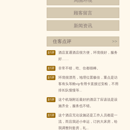
周围环境
顾客留言
新闻资讯
住客点评
>>
好评
酒店直通酒店很方便，环境很好，服务
好……
好评
非常不错，吃、住都很棒。
好评
环境很漂亮，地理位置极佳，重点是访
客有头等舱vip专用卡直接过安检，不用
排长队慢慢等...
好评
这个机场附近最好的酒店了应该说是设
施齐全，服务也不错。
好评
这个酒店无论设施还是工作人员都是一
流，而且我还小幸运，订的大床房，给
我调整到套房，礼...