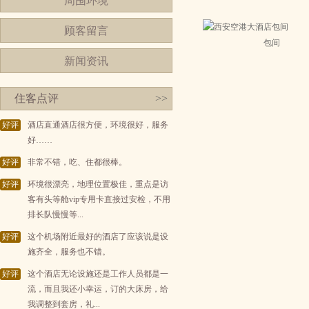
周围环境
顾客留言
包间
新闻资讯
住客点评
>>
好评
酒店直通酒店很方便，环境很好，服务
好……
好评
非常不错，吃、住都很棒。
好评
环境很漂亮，地理位置极佳，重点是访
客有头等舱vip专用卡直接过安检，不用
排长队慢慢等...
好评
这个机场附近最好的酒店了应该说是设
施齐全，服务也不错。
好评
这个酒店无论设施还是工作人员都是一
流，而且我还小幸运，订的大床房，给
我调整到套房，礼...